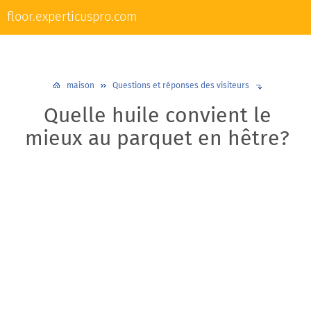
L'appareil et la réparation des sols
floor.experticuspro.com
Nivellement et chape
Revêtements de sol
Plancher chaud
Plinthes
Design et décoration
maison
Questions et réponses des visiteurs
Quelle huile convient le
mieux au parquet en hêtre?