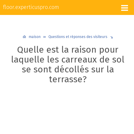
L'appareil et la réparation des sols
floor.experticuspro.com
Nivellement et chape
Revêtements de sol
Plancher chaud
Plinthes
Design et décoration
maison
Questions et réponses des visiteurs
Quelle est la raison pour
laquelle les carreaux de sol
se sont décollés sur la
terrasse?