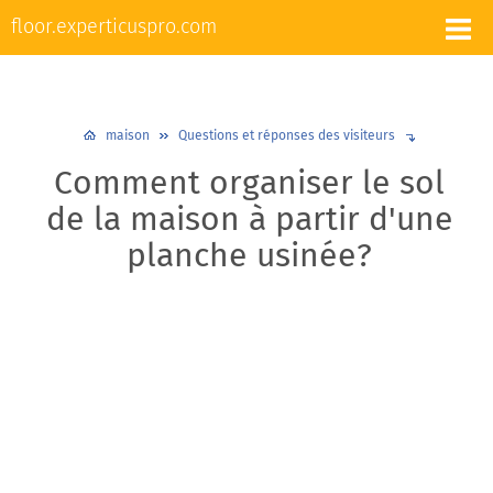
L'appareil et la réparation des sols
floor.experticuspro.com
Nivellement et chape
Revêtements de sol
Plancher chaud
Plinthes
Design et décoration
maison
Questions et réponses des visiteurs
Comment organiser le sol
de la maison à partir d'une
planche usinée?