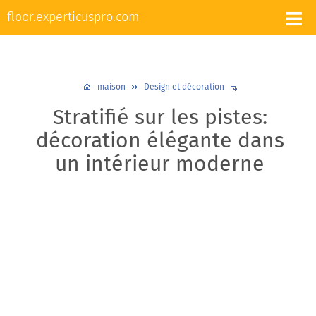
L'appareil et la réparation des sols
floor.experticuspro.com
Nivellement et chape
Revêtements de sol
Plancher chaud
Plinthes
Design et décoration
maison
Design et décoration
Stratifié sur les pistes:
décoration élégante dans
un intérieur moderne