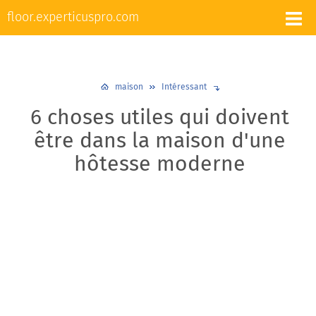
L'appareil et la réparation des sols
floor.experticuspro.com
Nivellement et chape
Revêtements de sol
Plancher chaud
Plinthes
Design et décoration
maison
Intéressant
6 choses utiles qui doivent
être dans la maison d'une
hôtesse moderne