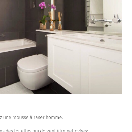
isez une mousse à raser homme:
es des toilettes qui doivent être nettoyées;