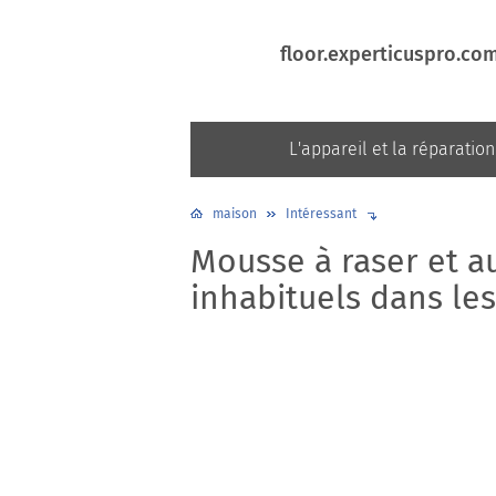
floor.experticuspro.co
L'appareil et la réparation
maison
Intéressant
Mousse à raser et a
inhabituels dans les