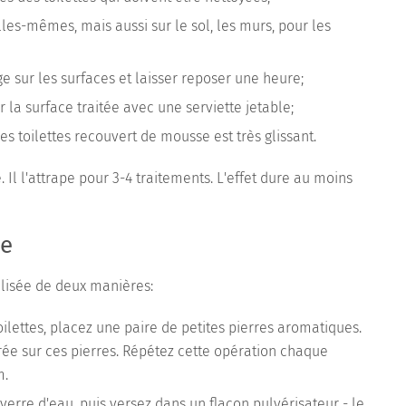
lles-mêmes, mais aussi sur le sol, les murs, pour les
 sur les surfaces et laisser reposer une heure;
er la surface traitée avec une serviette jetable;
des toilettes recouvert de mousse est très glissant.
 Il l'attrape pour 3-4 traitements. L'effet dure au moins
ée
ilisée de deux manières:
oilettes, placez une paire de petites pierres aromatiques.
rée sur ces pierres. Répétez cette opération chaque
m.
verre d'eau, puis versez dans un flacon pulvérisateur - le