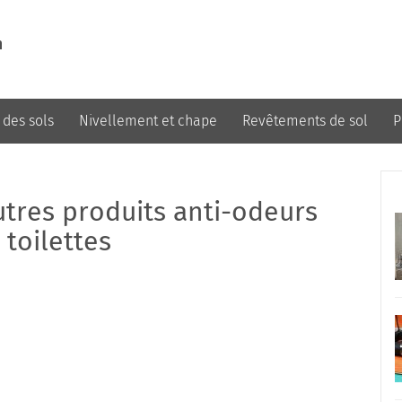
m
 des sols
Nivellement et chape
Revêtements de sol
P
Design et décoration
utres produits anti-odeurs
 toilettes