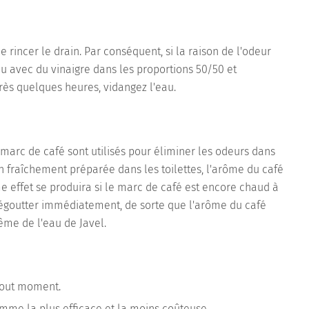
de rincer le drain. Par conséquent, si la raison de l'odeur
au avec du vinaigre dans les proportions 50/50 et
près quelques heures, vidangez l'eau.
 marc de café sont utilisés pour éliminer les odeurs dans
on fraîchement préparée dans les toilettes, l'arôme du café
 effet se produira si le marc de café est encore chaud à
s égoutter immédiatement, de sorte que l'arôme du café
ême de l'eau de Javel.
 tout moment.
mme la plus efficace et la moins coûteuse.