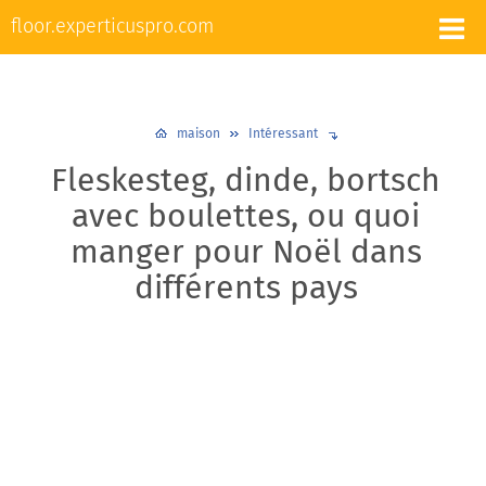
L'appareil et la réparation des sols
floor.experticuspro.com
Nivellement et chape
Revêtements de sol
Plancher chaud
Plinthes
Design et décoration
maison
Intéressant
Fleskesteg, dinde, bortsch
avec boulettes, ou quoi
manger pour Noël dans
différents pays