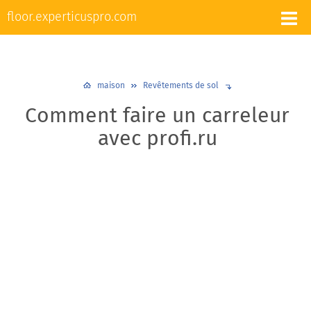
L'appareil et la réparation des sols
floor.experticuspro.com
Nivellement et chape
Revêtements de sol
Plancher chaud
Plinthes
Design et décoration
maison
Revêtements de sol
Comment faire un carreleur
avec profi.ru