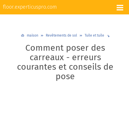
L'appareil et la réparation des sols
floor.experticuspro.com
Nivellement et chape
Revêtements de sol
Plancher chaud
Plinthes
Design et décoration
maison
Revêtements de sol
Tuile et tuile
Comment poser des
carreaux - erreurs
courantes et conseils de
pose