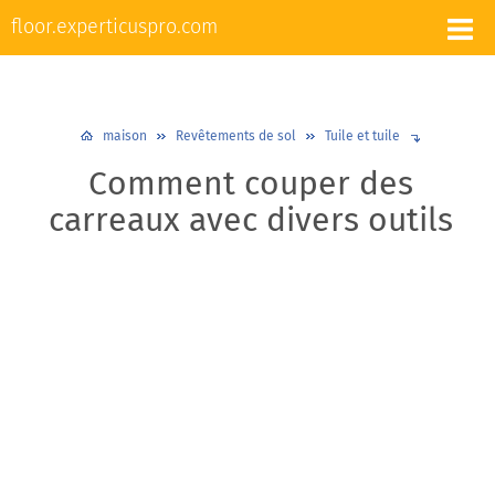
L'appareil et la réparation des sols
floor.experticuspro.com
Nivellement et chape
Revêtements de sol
Plancher chaud
Plinthes
Design et décoration
maison
Revêtements de sol
Tuile et tuile
Comment couper des
carreaux avec divers outils