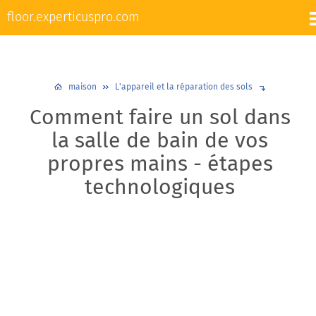
L'appareil et la réparation des sols
floor.experticuspro.com
Nivellement et chape
Revêtements de sol
Plancher chaud
Plinthes
Design et décoration
maison
L'appareil et la réparation des sols
Comment faire un sol dans
la salle de bain de vos
propres mains - étapes
technologiques