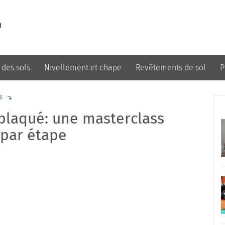
m
 des sols
Nivellement et chape
Revêtements de sol
P
Design et décoration
s
plaqué: une masterclass
 par étape