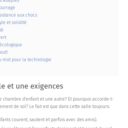
ls adaptés
ourrage
résistance aux chocs
le et solidité
té
ert
écologique
out!
u mot pour la technologie
le et une exigences
une chambre d'enfant et une autre? Et pourquoi accorde-t-
ement de sol? Le fait est que dans cette salle toujours:
ants courent, sautent et parfois avec des amis).