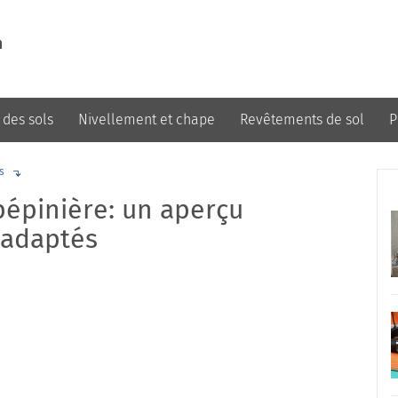
m
 des sols
Nivellement et chape
Revêtements de sol
P
Design et décoration
s
 pépinière: un aperçu
 adaptés