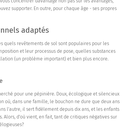
z vous concentrer davantage non pas sur les avantages,
uvez supporter. En outre, pour chaque âge - ses propres
onnels adaptés
s quels revêtements de sol sont populaires pour les
omposition et leur processus de pose, quelles substances
allation (un problème important) et bien plus encore.
e
cherché pour une pépinière. Doux, écologique et silencieux
tion où, dans une famille, le bouchon ne dure que deux ans
s l'autre, il sert fidèlement depuis dix ans, et les enfants
Alors, d'où vient, en fait, tant de critiques négatives sur
 élogieuses?