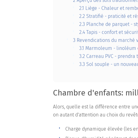
2
Aperçu des sols traditionne
2.1
Liège - Chaleur et remb
2.2
Stratifié - praticité et 
2.3
Planche de parquet - sty
2.4
Tapis - confort et sécuri
3
Revendications du marché v
3.1
Marmoleum - linoléum 
3.2
Carreau PVC - prendra t
3.3
Sol souple - un nouvea
Chambre d'enfants: mil
Alors, quelle est la différence entre 
on autant d'attention au choix du revêt
Charge dynamique élevée (les enf