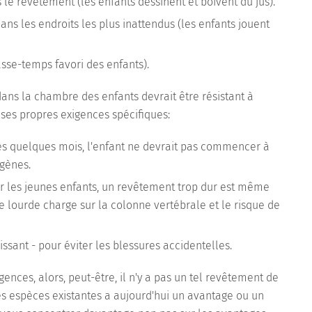
le revêtement (les enfants dessinent et boivent du jus).
dans les endroits les plus inattendus (les enfants jouent
sse-temps favori des enfants).
dans la chambre des enfants devrait être résistant à
i ses propres exigences spécifiques:
ès quelques mois, l'enfant ne devrait pas commencer à
rgènes.
 les jeunes enfants, un revêtement trop dur est même
e lourde charge sur la colonne vertébrale et le risque de
ssant - pour éviter les blessures accidentelles.
gences, alors, peut-être, il n'y a pas un tel revêtement de
s espèces existantes a aujourd'hui un avantage ou un