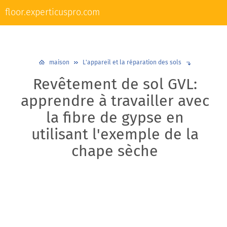
L'appareil et la réparation des sols
floor.experticuspro.com
Nivellement et chape
Revêtements de sol
Plancher chaud
Plinthes
Design et décoration
maison
L'appareil et la réparation des sols
Revêtement de sol GVL:
apprendre à travailler avec
la fibre de gypse en
utilisant l'exemple de la
chape sèche